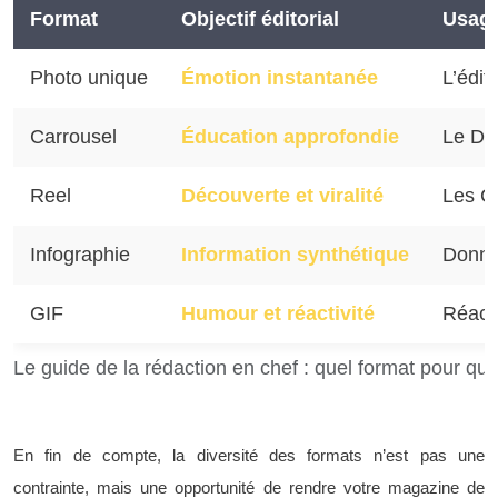
Format
Objectif éditorial
Usag
Photo unique
Émotion instantanée
L’édit
Carrousel
Éducation approfondie
Le Dos
Reel
Découverte et viralité
Les C
Infographie
Information synthétique
Donné
GIF
Humour et réactivité
Réacti
Le guide de la rédaction en chef : quel format pour quel
En fin de compte, la diversité des formats n’est pas une
contrainte, mais une opportunité de rendre votre magazine de